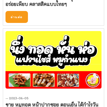
อร่อยเพียบ คลาสสิคแบบไทยๆ
อ่านต่อ
2023-06-05
—
ขาย หมูทอด หน้าปากซอย ตอนเย็น ได้กำไรวัน