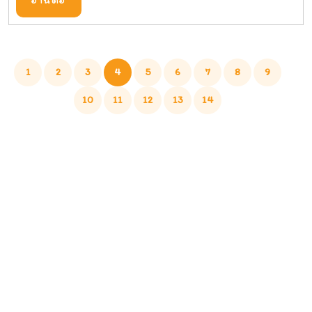
1
2
3
4
5
6
7
8
9
10
11
12
13
14