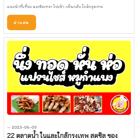
แนะนำที่เที่ยว ฉะเชิงเทรา ไปเช้า-เย็นกลับ ใกล้กรุงเทพ
อ่านต่อ
2023-06-05
—
22 ตลาดน้ำ ในและใกล้กรุงเทพ สุดชิล ของ