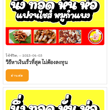
ใช้ชีวิต
2023-06-03
, —
วิธีหาเงินเร็วที่สุด ไม่ต้องลงทุน
อ่านต่อ