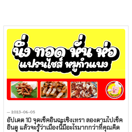
2023-06-05
—
อัปเดต 10 จุดเช็คอินฉะเชิงเทรา ลองตามไปเช็ค
อินดู แล้วจะรู้ว่าเมืองนี้มีอะไรมากกว่าที่คุณคิด