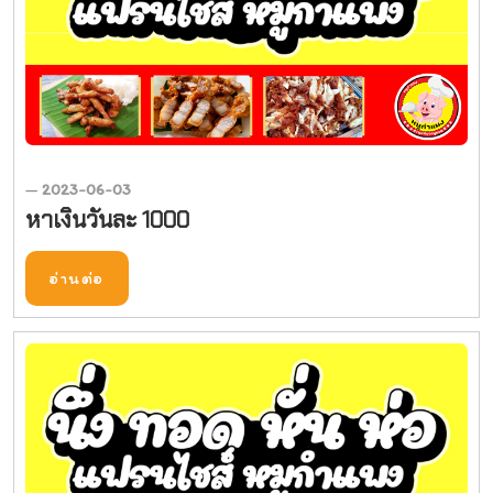
2023-06-03
—
หาเงินวันละ 1000
อ่านต่อ