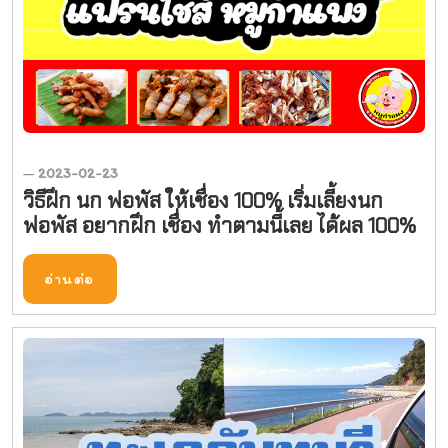
2023-02-23
—
วิธีฝึก นก ฟอพัส ให้เชื่อง 100% เริ่มเลี้ยงนก
ฟอพัส อยากฝึก เชื่อง ทำตามนี้เลย ได้ผล 100%
อ่านต่อ