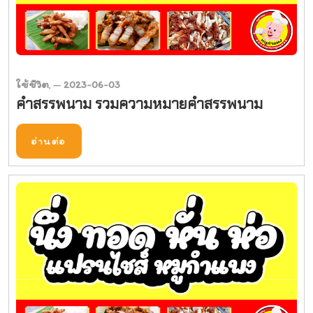
ใช้ชีวิต
2023-06-03
, —
คำสรรพนาม รวมความหมายคำสรรพนาม
อ่านต่อ