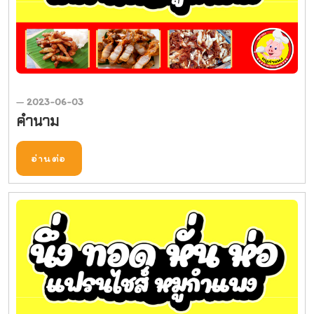
2023-06-03
—
คำนาม
อ่านต่อ