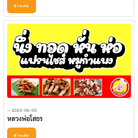
อ่านต่อ
2023-06-03
—
หลวงพ่อโสธร
อ่านต่อ