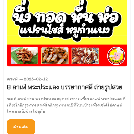
คาเฟ่
2023-02-12
, —
8 คาเฟ่ พระประแดง บรรยากาศดี ถ่ายรูปสวย
รวม 8 คาเฟ่ ย่าน พระประแดง สมุทรปราการ เที่ยว คาแฟ่ พระประแดง ที่
เที่ยวใกล้กรุงเทพ คาเฟ่ใกล้กรุงเทพ จะมีที่ไหนบ้าง เพื่อนๆได้ไปคาแฟ่
ไหนมาแล้วบ้าง ไปดูกัน
อ่านต่อ