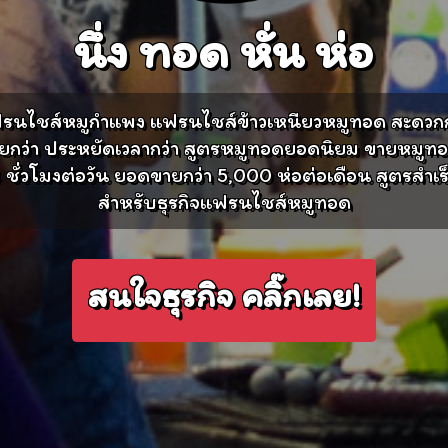
นึ่ง
ทอด
หั่น
ห่อ
รนไชส์หมูกำแพง แฟรนไชส์ข้าวเหนียวหมูทอด สะดวกก
ยกว่า ประหยัดเวลากว่า สูตรหมูทอดยอดนิยม ขายหมูทอ
 ชั่วโมงต่อวัน ยอดขายกว่า 5,000 ห่อต่อเดือน สูตรสำเร
สำหรับธุรกิจแฟรนไชส์หมูทอด
สนใจธุรกิจ คลิ๊กเลย!