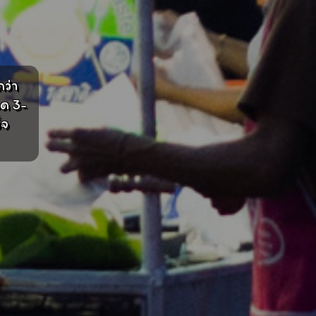
ว่า
ด 3-
็จ