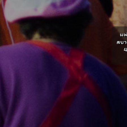
แฟ
สบา
4