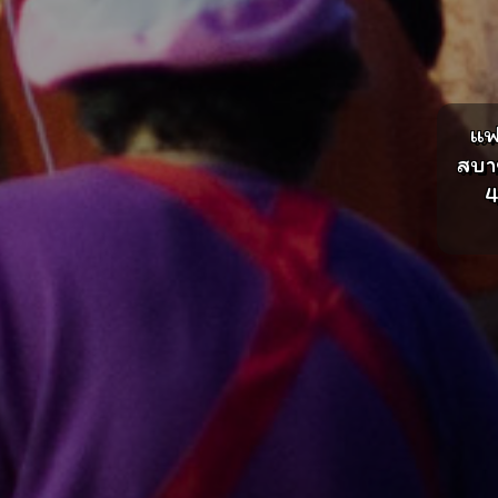
แฟ
สบา
4