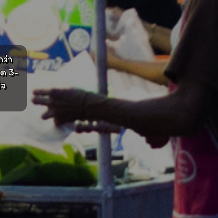
ว่า
ด 3-
็จ