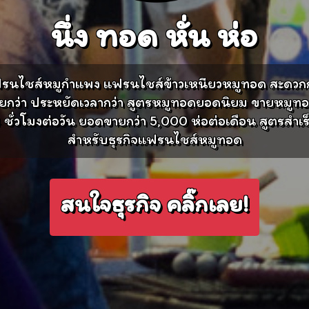
นึ่ง
ทอด
หั่น
ห่อ
รนไชส์หมูกำแพง แฟรนไชส์ข้าวเหนียวหมูทอด สะดวกก
ยกว่า ประหยัดเวลากว่า สูตรหมูทอดยอดนิยม ขายหมูทอ
 ชั่วโมงต่อวัน ยอดขายกว่า 5,000 ห่อต่อเดือน สูตรสำเร
สำหรับธุรกิจแฟรนไชส์หมูทอด
สนใจธุรกิจ คลิ๊กเลย!